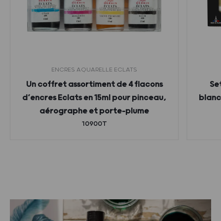
ENCRES AQUARELLE ECLATS
Un coffret assortiment de 4 flacons
Se
d’encres Eclats en 15ml pour pinceau,
blanc,
aérographe et porte-plume
10900T