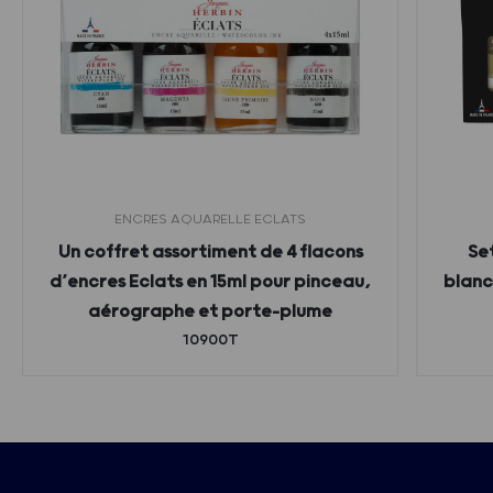
ENCRES AQUARELLE ECLATS
Un coffret assortiment de 4 flacons
Se
d’encres Eclats en 15ml pour pinceau,
blanc,
aérographe et porte-plume
10900T