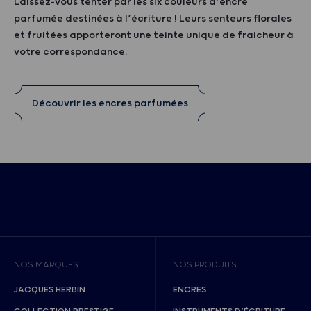
Laissez-vous tenter par les six couleurs d’encre
parfumée destinées à l’écriture ! Leurs senteurs florales
et fruitées apporteront une teinte unique de fraicheur à
votre correspondance.
Découvrir les encres parfumées
NOS MARQUES
NOS PRODUITS
JACQUES HERBIN
ENCRES