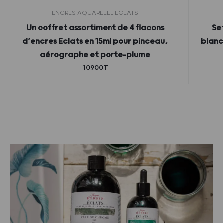
ENCRES AQUARELLE ECLATS
Un coffret assortiment de 4 flacons
Se
d’encres Eclats en 15ml pour pinceau,
blanc,
aérographe et porte-plume
10900T