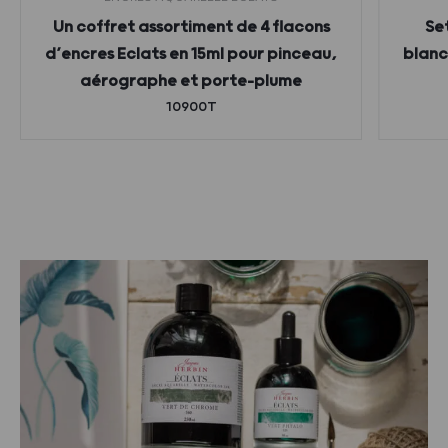
Un coffret assortiment de 4 flacons
Se
d’encres Eclats en 15ml pour pinceau,
blanc,
aérographe et porte-plume
10900T