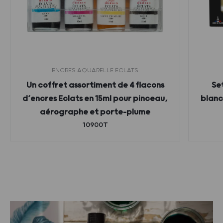
ENCRES AQUARELLE ECLATS
Un coffret assortiment de 4 flacons
Se
d’encres Eclats en 15ml pour pinceau,
blanc,
aérographe et porte-plume
10900T