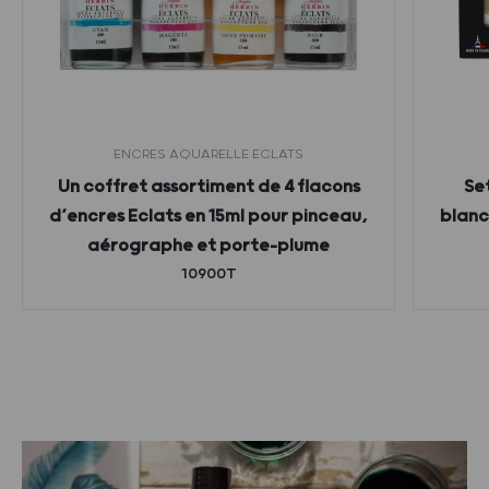
ENCRES AQUARELLE ECLATS
Un coffret assortiment de 4 flacons
Se
d’encres Eclats en 15ml pour pinceau,
blanc,
aérographe et porte-plume
10900T