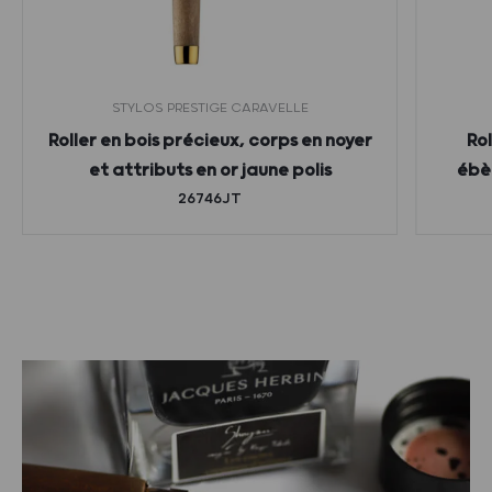
STYLOS PRESTIGE CARAVELLE
Roller en bois précieux, corps en noyer
Rol
et attributs en or jaune polis
ébèn
26746JT