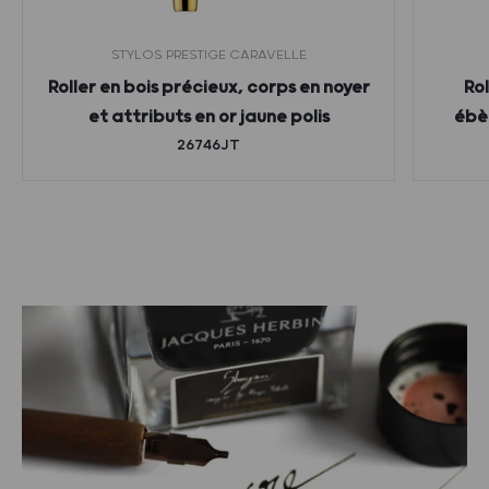
STYLOS PRESTIGE CARAVELLE
Roller en bois précieux, corps en noyer
Rol
et attributs en or jaune polis
ébèn
26746JT