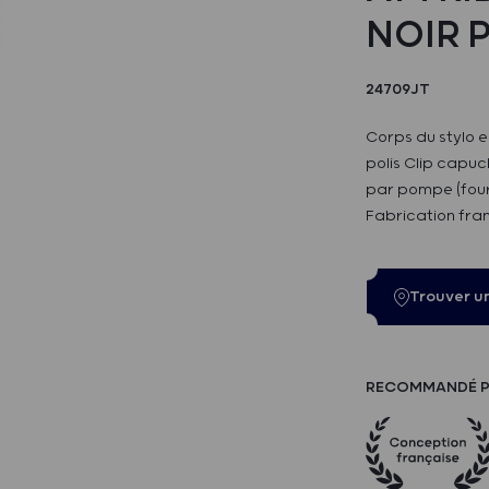
NOIR P
24709JT
Corps du stylo e
polis Clip capu
par pompe (fourn
Fabrication fra
Trouver u
RECOMMANDÉ P