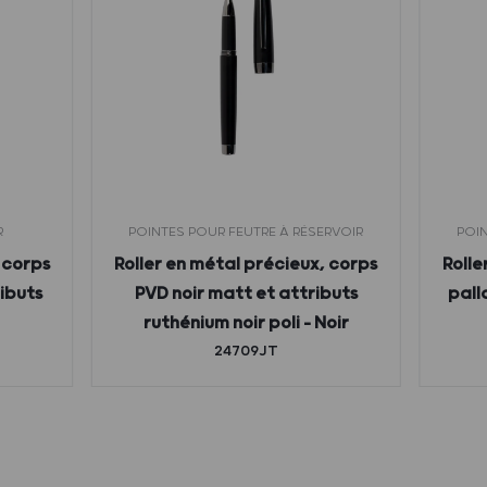
R
POINTES POUR FEUTRE À RÉSERVOIR
POIN
 corps
Roller en métal précieux, corps
Rolle
ributs
PVD noir matt et attributs
pall
ruthénium noir poli – Noir
24709JT