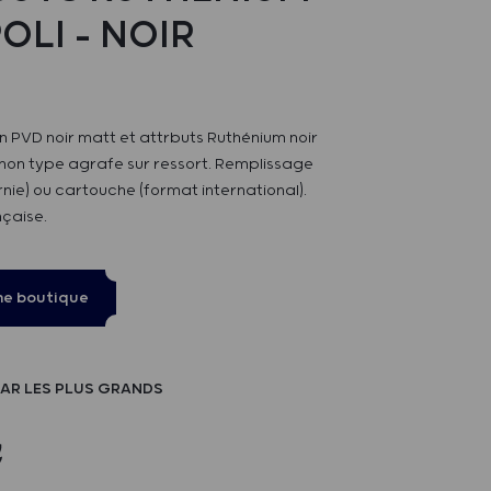
OLI – NOIR
n PVD noir matt et attrbuts Ruthénium noir
chon type agrafe sur ressort. Remplissage
ie) ou cartouche (format international).
nçaise.
ne boutique
AR LES PLUS GRANDS