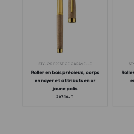
STYLOS PRESTIGE CARAVELLE
ST
noir
Roller en bois précieux, corps
Rolle
en noyer et attributs en or
e
jaune polis
26746JT