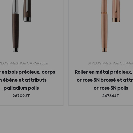
YLOS PRESTIGE CARAVELLE
STYLOS PRESTIGE CLIPPE
r en bois précieux, corps
Roller en métal précieux,
n ébène et attributs
or rose 5N brossé et att
palladium polis
or rose 5N polis
26709JT
24764JT