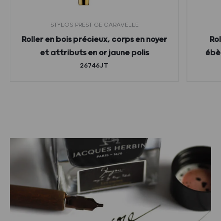
STYLOS PRESTIGE CARAVELLE
Roller en bois précieux, corps en noyer
Rol
et attributs en or jaune polis
ébèn
26746JT