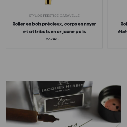
STYLOS PRESTIGE CARAVELLE
Roller en bois précieux, corps en noyer
Rol
et attributs en or jaune polis
ébèn
26746JT