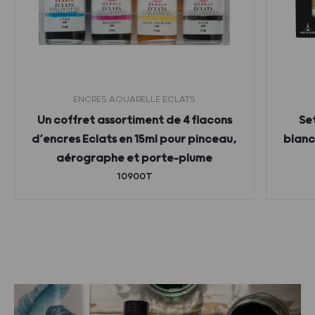
ENCRES AQUARELLE ECLATS
Un coffret assortiment de 4 flacons
Se
d’encres Eclats en 15ml pour pinceau,
blanc,
aérographe et porte-plume
10900T