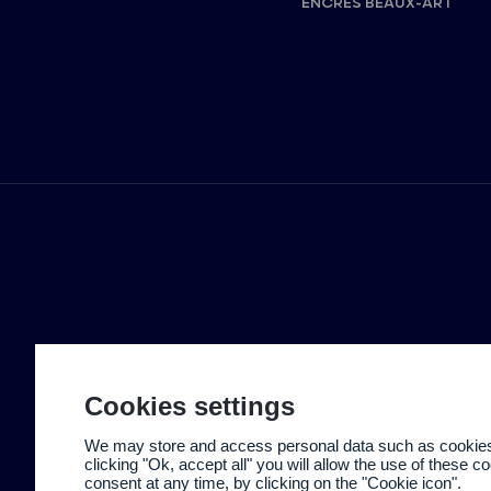
ENCRES BEAUX-ART
Cookies settings
We may store and access personal data such as cookies t
clicking "Ok, accept all" you will allow the use of these 
consent at any time, by clicking on the "Cookie icon".