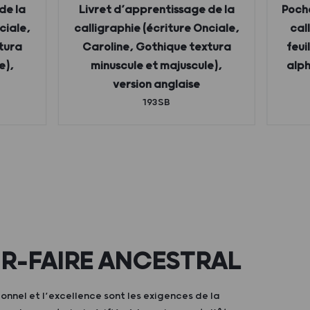
de la
Livret d’apprentissage de la
Poch
ciale,
calligraphie (écriture Onciale,
cal
tura
Caroline, Gothique textura
feui
e),
minuscule et majuscule),
alph
version anglaise
193SB
IR-FAIRE ANCESTRAL
ionnel et l’excellence sont les exigences de la