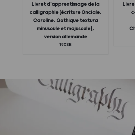
a
Livret d’apprentissage de la
Livre
ion
calligraphie (écriture Onciale,
c
Caroline, Gothique textura
minuscule et majuscule),
Ch
version allemande
190SB