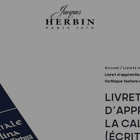
Accueil
Livrets 
Livret d’apprentis
Gothique textura 
LIVRE
D’APP
LA CA
(ÉCRI