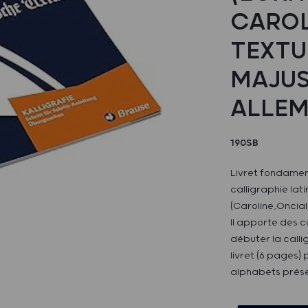
CAROL
TEXTU
MAJUS
ALLE
190SB
Livret fondament
calligraphie lat
(Caroline,Oncial
Il apporte des c
débuter la calli
livret (6 pages)
alphabets présen