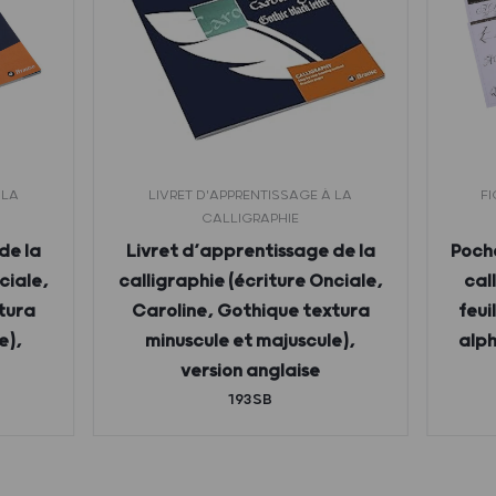
 LA
LIVRET D'APPRENTISSAGE À LA
FI
CALLIGRAPHIE
de la
Livret d’apprentissage de la
Poch
ciale,
calligraphie (écriture Onciale,
cal
tura
Caroline, Gothique textura
feui
e),
minuscule et majuscule),
alph
version anglaise
193SB