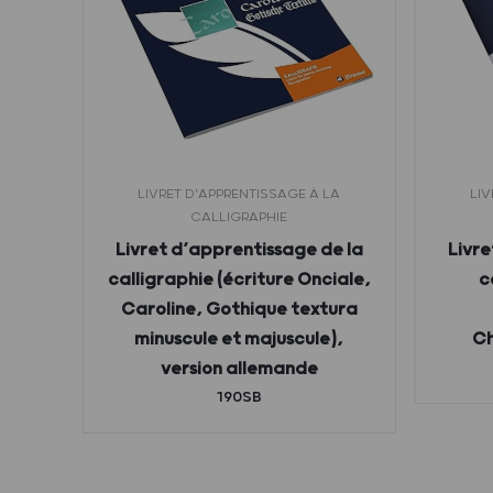
LIVRET D'APPRENTISSAGE À LA
LIV
CALLIGRAPHIE
a
Livret d’apprentissage de la
Livre
ion
calligraphie (écriture Onciale,
c
Caroline, Gothique textura
minuscule et majuscule),
Ch
version allemande
190SB