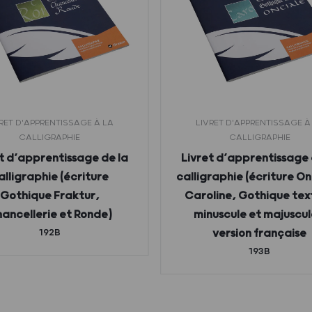
RET D'APPRENTISSAGE À LA
LIVRET D'APPRENTISSAGE À
CALLIGRAPHIE
CALLIGRAPHIE
t d’apprentissage de la
Livret d’apprentissage 
alligraphie (écriture
calligraphie (écriture On
Gothique Fraktur,
Caroline, Gothique tex
ancellerie et Ronde)
minuscule et majuscul
192B
version française
193B