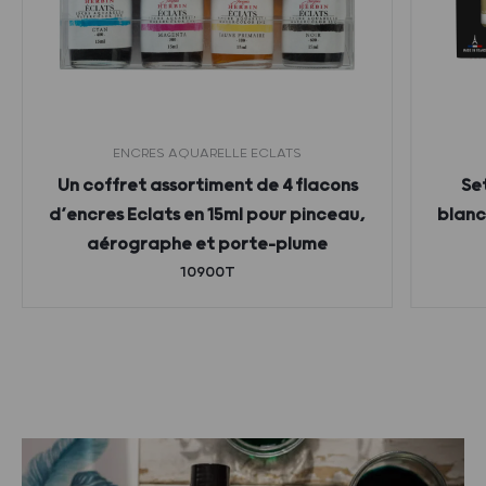
ENCRES AQUARELLE ECLATS
Un coffret assortiment de 4 flacons
Se
d’encres Eclats en 15ml pour pinceau,
blanc,
aérographe et porte-plume
10900T