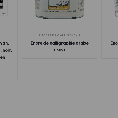
ENCRES DE CALLIGRAPHIE
cyan,
Encre de calligraphie arabe
Enc
 noir,
11609T
 en