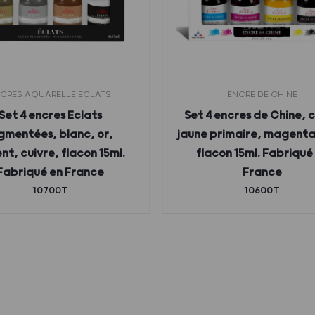
CRES AQUARELLE ECLATS
ENCRE DE CHINE
Set 4 encres Eclats
Set 4 encres de Chine, 
gmentées, blanc, or,
jaune primaire, magenta,
nt, cuivre, flacon 15ml.
flacon 15ml. Fabriqué
Fabriqué en France
France
10700T
10600T