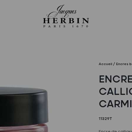
Accueil
Encres b
ENCRE
CALLI
CARM
11329T
Encre de calligr