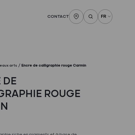
CONTACT
eaux arts
Encre de calligraphie rouge Carmin
 DE
GRAPHIE ROUGE
IN
aphie riche en pigments et à base de