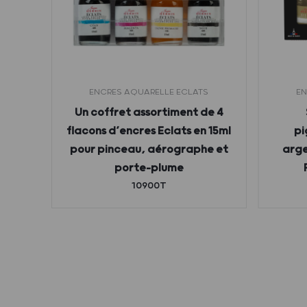
ENCRES AQUARELLE ECLATS
EN
ert
Un coffret assortiment de 4
flacons d’encres Eclats en 15ml
pi
pour pinceau, aérographe et
arge
porte-plume
10900T