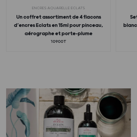
ENCRES AQUARELLE ECLATS
Un coffret assortiment de 4 flacons
Se
d’encres Eclats en 15ml pour pinceau,
blanc,
aérographe et porte-plume
10900T