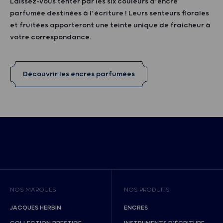
Laissez-vous tenter par les six couleurs d’encre
parfumée destinées à l’écriture ! Leurs senteurs florales
et fruitées apporteront une teinte unique de fraicheur à
votre correspondance.
Découvrir les encres parfumées
NOS MARQUES
NOS PRODUITS
JACQUES HERBIN
ENCRES