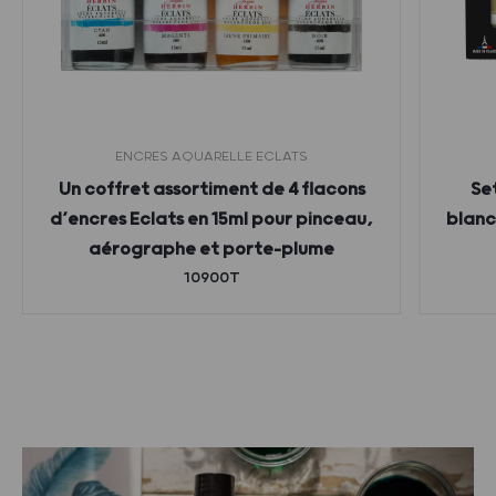
ENCRES AQUARELLE ECLATS
Un coffret assortiment de 4 flacons
Se
d’encres Eclats en 15ml pour pinceau,
blanc,
aérographe et porte-plume
10900T