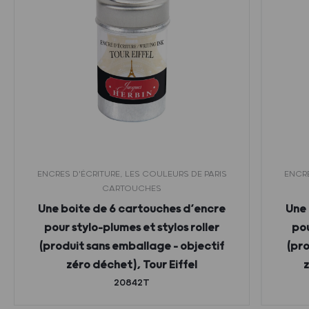
ENCRES D'ÉCRITURE, LES COULEURS DE PARIS
ENCRE
CARTOUCHES
Une boite de 6 cartouches d’encre
Une 
pour stylo-plumes et stylos roller
pou
(produit sans emballage – objectif
(pro
zéro déchet), Tour Eiffel
z
20842T