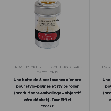
ENCRES D'ÉCRITURE, LES COULEURS DE PARIS
ENCRE
CARTOUCHES
Une boite de 6 cartouches d’encre
Une 
pour stylo-plumes et stylos roller
pou
(produit sans emballage – objectif
(pro
zéro déchet), Tour Eiffel
z
20842T