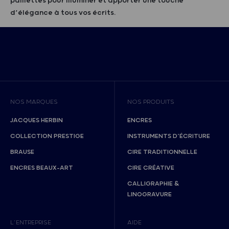
paillettes pour illuminer et apporter une touche
d’élégance à tous vos écrits.
NOS MARQUES
NOS PRODUITS
JACQUES HERBIN
ENCRES
COLLECTION PRESTIGE
INSTRUMENTS D’ÉCRITURE
BRAUSE
CIRE TRADITIONNELLE
ENCRES BEAUX-ART
CIRE CRÉATIVE
CALLIGRAPHIE &
LINOGRAVURE
L’ENTREPRISE
AIDE