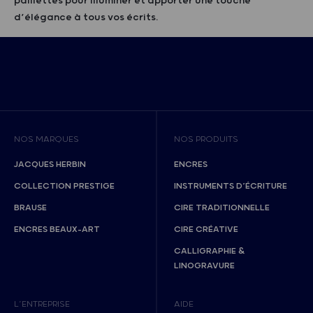
paillettes pour illuminer et apporter une touche
d’élégance à tous vos écrits.
NOS MARQUES
NOS PRODUITS
JACQUES HERBIN
ENCRES
COLLECTION PRESTIGE
INSTRUMENTS D’ÉCRITURE
BRAUSE
CIRE TRADITIONNELLE
ENCRES BEAUX-ART
CIRE CRÉATIVE
CALLIGRAPHIE &
LINOGRAVURE
L’ENTREPRISE
AIDE