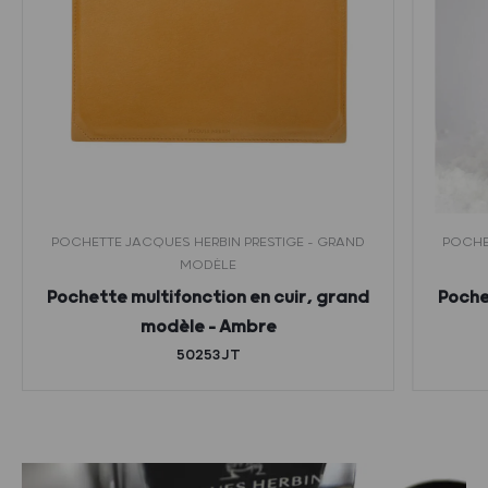
POCHETTE JACQUES HERBIN PRESTIGE - GRAND
POCHE
MODÈLE
Pochette multifonction en cuir, grand
Poche
modèle – Ambre
50253JT