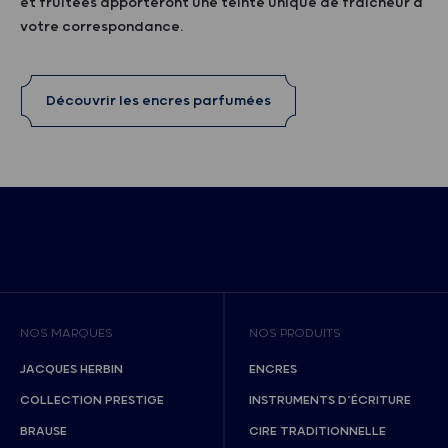
et fruitées apporteront une teinte unique de fraicheur à
votre correspondance.
Découvrir les encres parfumées
NOS MARQUES
NOS PRODUITS
JACQUES HERBIN
ENCRES
COLLECTION PRESTIGE
INSTRUMENTS D’ÉCRITURE
BRAUSE
CIRE TRADITIONNELLE