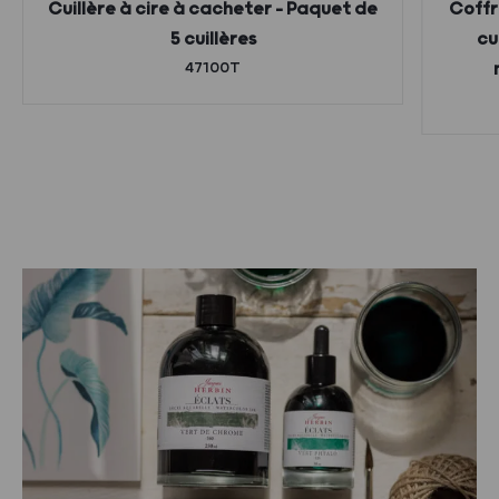
Cuillère à cire à cacheter – Paquet de
Coffr
5 cuillères
cu
47100T