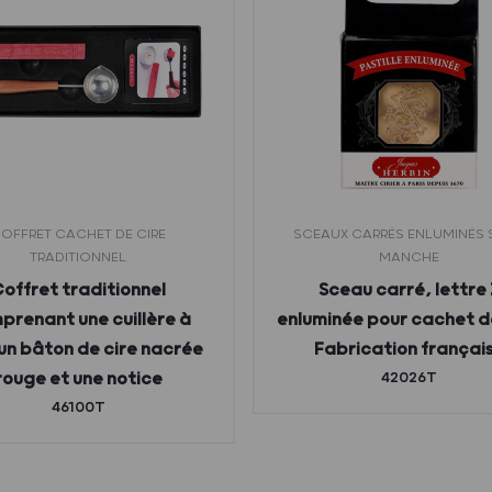
OFFRET CACHET DE CIRE
SCEAUX CARRÉS ENLUMINÉS
TRADITIONNEL
MANCHE
offret traditionnel
Sceau carré, lettre 
prenant une cuillère à
enluminée pour cachet de
 un bâton de cire nacrée
Fabrication françai
rouge et une notice
42026T
46100T