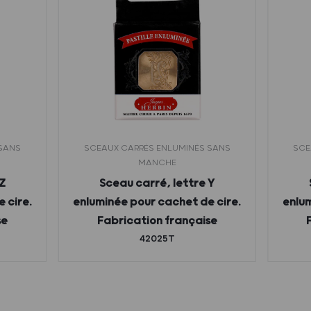
 SANS
SCEAUX CARRÉS ENLUMINÉS SANS
SCE
MANCHE
Z
Sceau carré, lettre Y
 cire.
enluminée pour cachet de cire.
enlum
se
Fabrication française
42025T