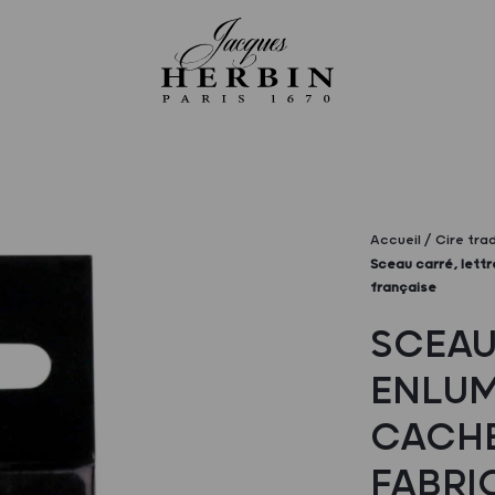
Accueil
Cire trad
Sceau carré, lettr
française
SCEAU
ENLUM
CACHE
FABRI