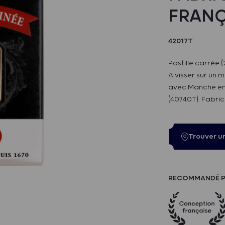
FRANÇ
42017T
Pastille carrée
A visser sur un 
avec.Manche en 
(40740T). Fabric
Trouver u
RECOMMANDÉ P