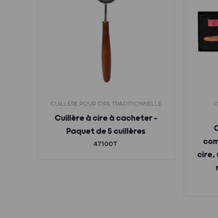
ANS
CUILLÈRE POUR CIRE TRADITIONNELLE
C
Cuillère à cire à cacheter –
Q
C
Paquet de 5 cuillères
cire.
com
47100T
e
cire,