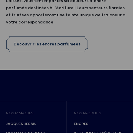
Laissez-vous tenter par les six couleurs d’encre
parfumée destinées à l’écriture ! Leurs senteurs florales
et fruitées apporteront une teinte unique de fraicheur à
votre correspondance.
Découvrir les encres parfumées
NOS MARQUES
NOS PRODUITS
JACQUES HERBIN
ENCRES