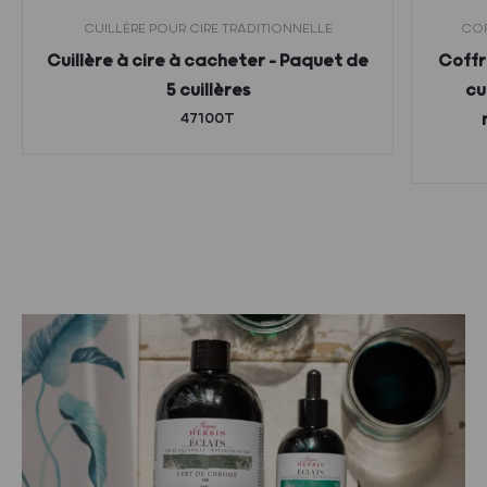
CUILLÈRE POUR CIRE TRADITIONNELLE
COF
Cuillère à cire à cacheter – Paquet de
Coffr
5 cuillères
cu
47100T