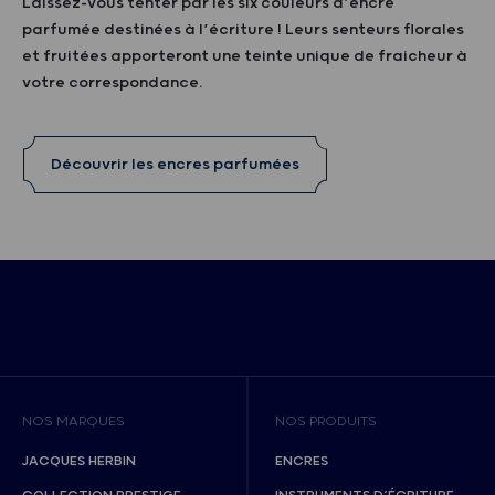
Laissez-vous tenter par les six couleurs d’encre
parfumée destinées à l’écriture ! Leurs senteurs florales
et fruitées apporteront une teinte unique de fraicheur à
votre correspondance.
Découvrir les encres parfumées
NOS MARQUES
NOS PRODUITS
JACQUES HERBIN
ENCRES