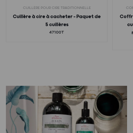
CUILLÈRE POUR CIRE TRADITIONNELLE
COF
Cuillère à cire à cacheter – Paquet de
Coffr
5 cuillères
cu
47100T