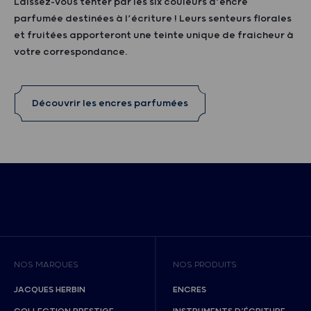
Laissez-vous tenter par les six couleurs d’encre
parfumée destinées à l’écriture ! Leurs senteurs florales
et fruitées apporteront une teinte unique de fraicheur à
votre correspondance.
Découvrir les encres parfumées
NOS MARQUES
NOS PRODUITS
JACQUES HERBIN
ENCRES