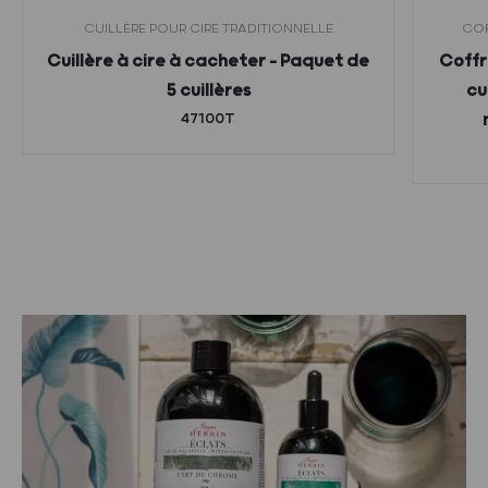
CUILLÈRE POUR CIRE TRADITIONNELLE
COF
Cuillère à cire à cacheter – Paquet de
Coffr
5 cuillères
cu
47100T