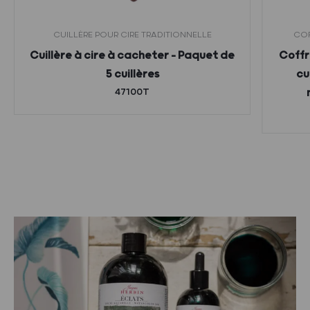
CUILLÈRE POUR CIRE TRADITIONNELLE
COF
Cuillère à cire à cacheter – Paquet de
Coffr
5 cuillères
cu
47100T