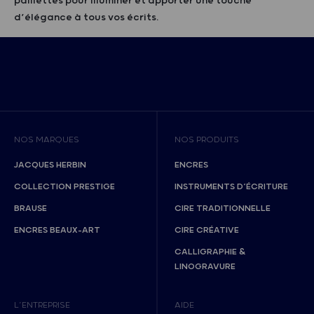
paillettes pour illuminer et apporter une touche
d’élégance à tous vos écrits.
NOS MARQUES
NOS PRODUITS
JACQUES HERBIN
ENCRES
COLLECTION PRESTIGE
INSTRUMENTS D’ÉCRITURE
BRAUSE
CIRE TRADITIONNELLE
ENCRES BEAUX-ART
CIRE CRÉATIVE
CALLIGRAPHIE &
LINOGRAVURE
L’ENTREPRISE
AIDE