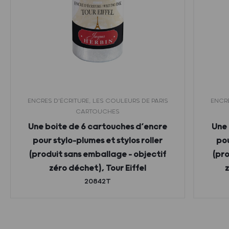
ENCRES D'ÉCRITURE, LES COULEURS DE PARIS
ENCRE
CARTOUCHES
Une boite de 6 cartouches d’encre
Une 
pour stylo-plumes et stylos roller
pou
(produit sans emballage – objectif
(pro
zéro déchet), Tour Eiffel
z
20842T