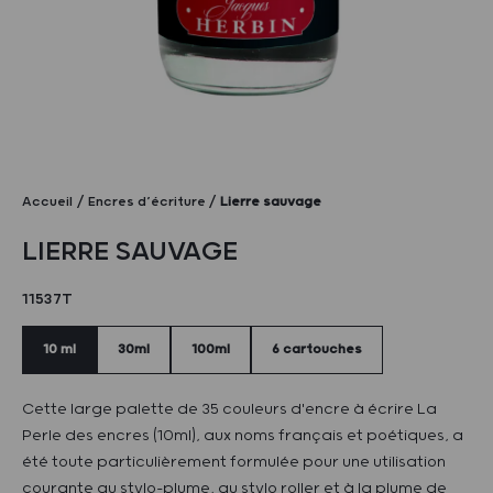
Accueil
Encres d’écriture
Lierre sauvage
LIERRE SAUVAGE
11537T
10 ml
30ml
100ml
6 cartouches
Cette large palette de 35 couleurs d'encre à écrire La
Perle des encres (10ml), aux noms français et poétiques, a
été toute particulièrement formulée pour une utilisation
courante au stylo-plume, au stylo roller et à la plume de