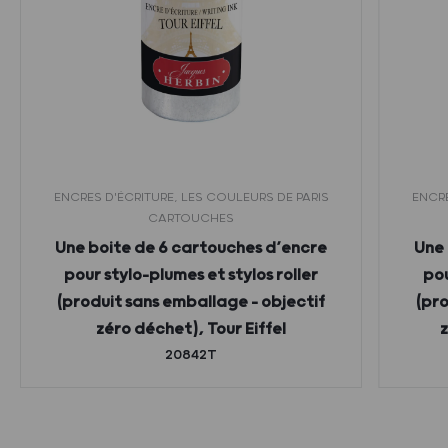
ENCRES D'ÉCRITURE, LES COULEURS DE PARIS
ENCRE
CARTOUCHES
Une boite de 6 cartouches d’encre
Une 
pour stylo-plumes et stylos roller
pou
(produit sans emballage – objectif
(pro
zéro déchet), Tour Eiffel
z
20842T