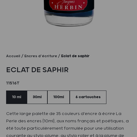
Accueil
Encres d’écriture
Eclat de saphir
ECLAT DE SAPHIR
11516T
10 ml
30ml
100ml
6 cartouches
Cette large palette de 35 couleurs d'encre à écrire La
Perle des encres (10ml), aux noms français et poétiques, a
été toute particulièrement formulée pour une utilisation
courante au stylo-plume, au stylo roller et à la plume de