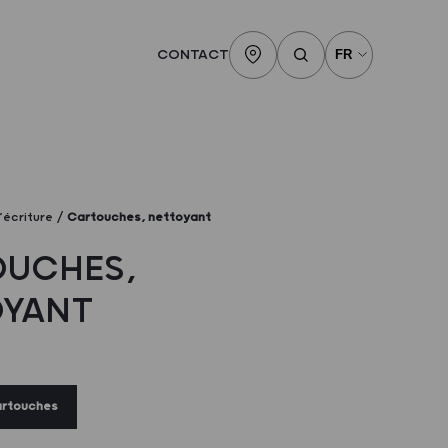
CONTACT
’écriture
Cartouches, nettoyant
OUCHES,
OYANT
artouches