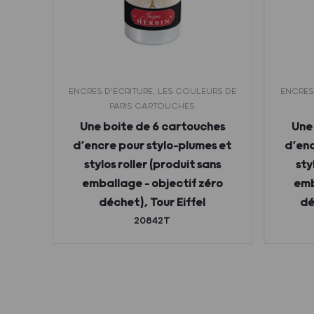
URS DE
ENCRES D'ÉCRITURE, LES COULEURS DE
ENCRES
PARIS CARTOUCHES
pour
Une boite de 6 cartouches
Une
er –
d’encre pour stylo-plumes et
d’enc
ro
stylos roller (produit sans
sty
emballage – objectif zéro
emb
déchet), Tour Eiffel
dé
20842T