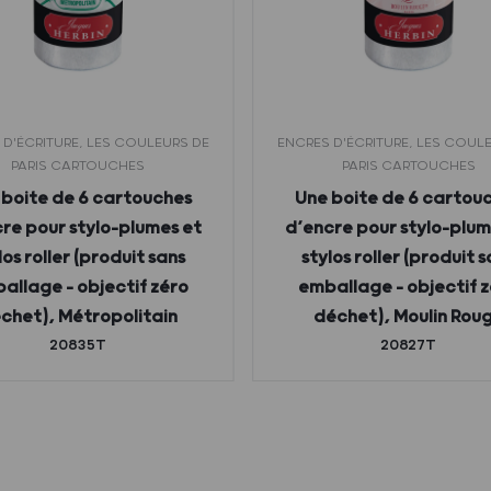
 D'ÉCRITURE, LES COULEURS DE
ENCRES D'ÉCRITURE, LES COUL
PARIS CARTOUCHES
PARIS CARTOUCHES
 boite de 6 cartouches
Une boite de 6 cartou
re pour stylo-plumes et
d’encre pour stylo-plum
los roller (produit sans
stylos roller (produit 
allage – objectif zéro
emballage – objectif 
chet), Métropolitain
déchet), Moulin Rou
20835T
20827T