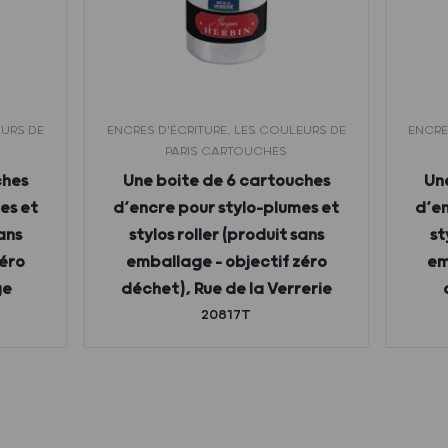
EURS DE
ENCRES D'ÉCRITURE, LES COULEURS DE
ENCRE
PARIS CARTOUCHES
ches
Une boite de 6 cartouches
Un
es et
d’encre pour stylo-plumes et
d’en
sans
stylos roller (produit sans
st
zéro
emballage – objectif zéro
em
ge
déchet), Rue de la Verrerie
20817T