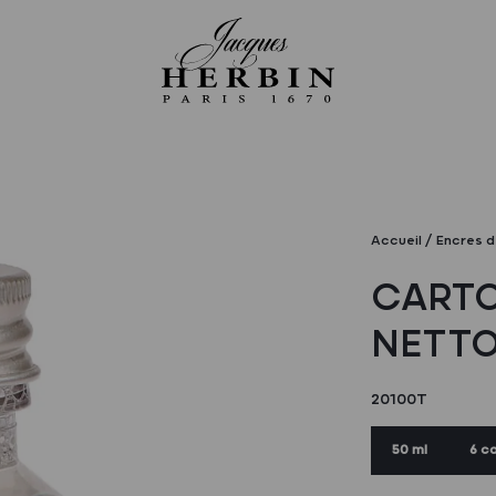
Accueil
Encres d
CART
NETT
20100T
50 ml
6 c