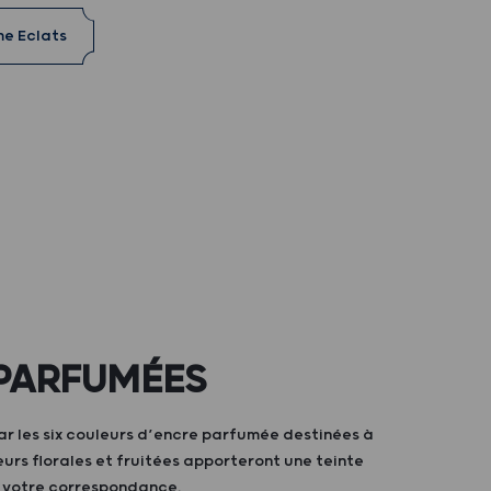
me Eclats
PARFUMÉES
ar les six couleurs d’encre parfumée destinées à
teurs florales et fruitées apporteront une teinte
à votre correspondance.