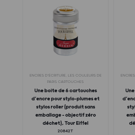
URS DE
ENCRES D'ÉCRITURE, LES COULEURS DE
ENCRES
PARIS CARTOUCHES
pour
Une boite de 6 cartouches
Une
er –
d’encre pour stylo-plumes et
d’enc
ro
stylos roller (produit sans
sty
emballage – objectif zéro
emb
déchet), Tour Eiffel
dé
20842T