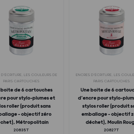
 D'ÉCRITURE, LES COULEURS DE
ENCRES D'ÉCRITURE, LES COUL
PARIS CARTOUCHES
PARIS CARTOUCHES
 boite de 6 cartouches
Une boite de 6 cartou
re pour stylo-plumes et
d’encre pour stylo-plum
los roller (produit sans
stylos roller (produit 
allage – objectif zéro
emballage – objectif 
chet), Métropolitain
déchet), Moulin Rou
20835T
20827T