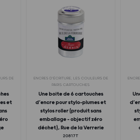
EURS DE
ENCRES D'ÉCRITURE, LES COULEURS DE
ENCRE
PARIS CARTOUCHES
ches
Une boite de 6 cartouches
Un
es et
d’encre pour stylo-plumes et
d’en
sans
stylos roller (produit sans
st
zéro
emballage – objectif zéro
em
ge
déchet), Rue de la Verrerie
20817T