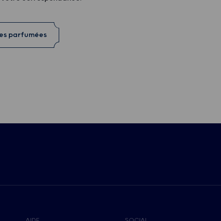
res parfumées
AIDE
SOCIAL