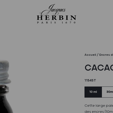
Accueil
Encres d
CACAO
11545T
10 ml
30m
Cette large pale
des encres (10ml