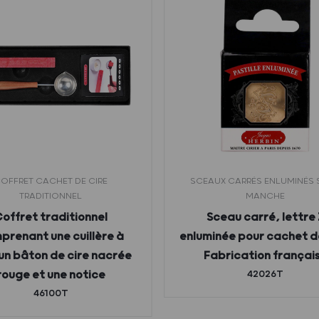
OFFRET CACHET DE CIRE
SCEAUX CARRÉS ENLUMINÉS
TRADITIONNEL
MANCHE
offret traditionnel
Sceau carré, lettre 
prenant une cuillère à
enluminée pour cachet de
 un bâton de cire nacrée
Fabrication françai
rouge et une notice
42026T
46100T