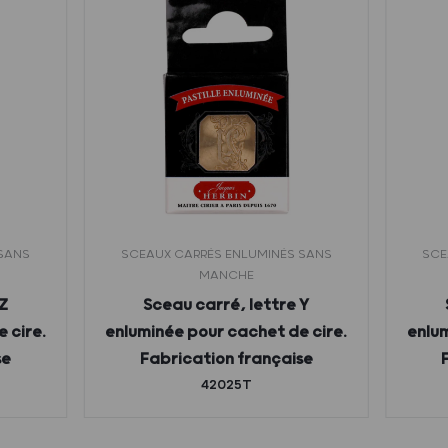
 SANS
SCEAUX CARRÉS ENLUMINÉS SANS
SCE
MANCHE
Z
Sceau carré, lettre Y
 cire.
enluminée pour cachet de cire.
enlum
se
Fabrication française
42025T