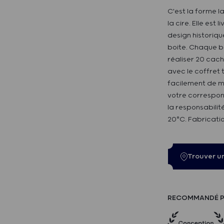
C'est la forme la
la cire. Elle est
design historiqu
boite. Chaque b
réaliser 20 cach
avec le coffret t
facilement de ma
votre correspond
la responsabili
20°C. Fabricatio
Trouver u
RECOMMANDÉ P