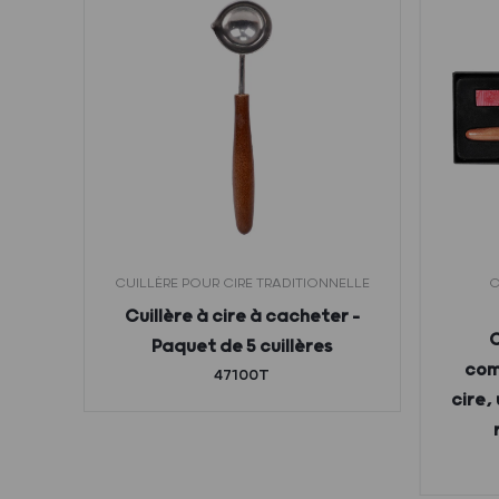
ANS
CUILLÈRE POUR CIRE TRADITIONNELLE
C
Cuillère à cire à cacheter –
Q
C
Paquet de 5 cuillères
cire.
com
47100T
e
cire,