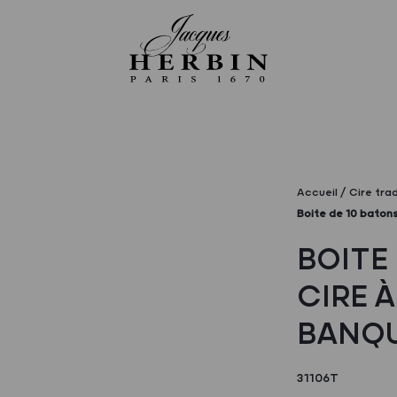
Accueil
Cire trad
Boite de 10 baton
BOITE 
CIRE 
BANQU
31106T