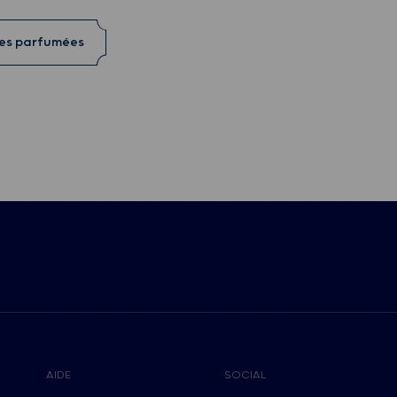
res parfumées
AIDE
SOCIAL