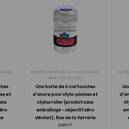
EURS DE
ENCRES D'ÉCRITURE, LES COULEURS DE
ENCRE
PARIS CARTOUCHES
ches
Une boite de 6 cartouches
Un
es et
d’encre pour stylo-plumes et
d’en
sans
stylos roller (produit sans
st
zéro
emballage – objectif zéro
em
ge
déchet), Rue de la Verrerie
20817T