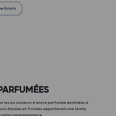
me Eclats
PARFUMÉES
ar les six couleurs d’encre parfumée destinées à
teurs florales et fruitées apporteront une teinte
à votre correspondance.