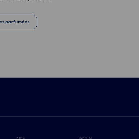
res parfumées
AIDE
SOCIAL