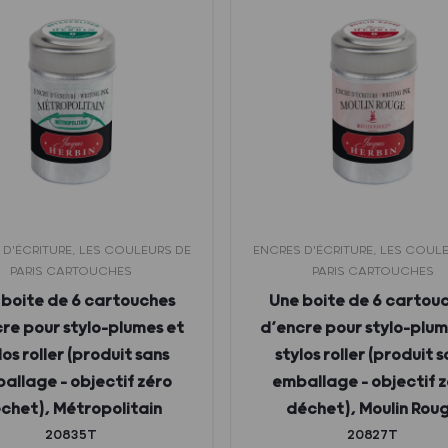
 D'ÉCRITURE, LES COULEURS DE
ENCRES D'ÉCRITURE, LES COUL
PARIS CARTOUCHES
PARIS CARTOUCHES
 boite de 6 cartouches
Une boite de 6 cartou
re pour stylo-plumes et
d’encre pour stylo-plum
los roller (produit sans
stylos roller (produit 
allage – objectif zéro
emballage – objectif 
chet), Métropolitain
déchet), Moulin Rou
20835T
20827T