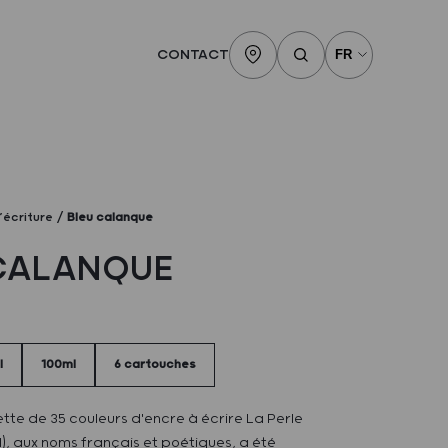
CONTACT
’écriture
Bleu calanque
CALANQUE
l
100ml
6 cartouches
tte de 35 couleurs d'encre à écrire La Perle
), aux noms français et poétiques, a été