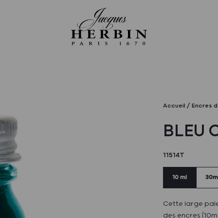
Accueil
Encres d
BLEU 
11514T
10 ml
30m
Cette large pale
des encres (10ml