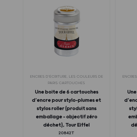
URS DE
ENCRES D'ÉCRITURE, LES COULEURS DE
ENCRES
PARIS CARTOUCHES
pour
Une boite de 6 cartouches
Une
er –
d’encre pour stylo-plumes et
d’enc
ro
stylos roller (produit sans
sty
emballage – objectif zéro
emb
déchet), Tour Eiffel
dé
20842T