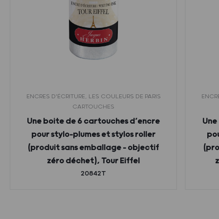
ENCRES D'ÉCRITURE, LES COULEURS DE PARIS
ENCRE
CARTOUCHES
Une boite de 6 cartouches d’encre
Une 
pour stylo-plumes et stylos roller
pou
(produit sans emballage – objectif
(pro
zéro déchet), Tour Eiffel
z
20842T