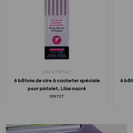
CIRE À PISTOLET
6 bâtons de cire à cacheter spéciale
6 bât
pour pistolet, Lilas nacré
35972T