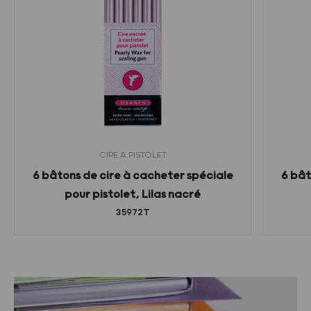
CIRE À PISTOLET
6 bâtons de cire à cacheter spéciale
6 bât
pour pistolet, Lilas nacré
35972T