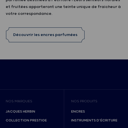
parfumée destinées à l’écriture ! Leurs senteurs florales
et fruitées apporteront une teinte unique de fraicheur à
votre correspondance.
Découvrir les encres parfumées
NOS MARQUES
NOS PRODUITS
JACQUES HERBIN
ENCRES
COLLECTION PRESTIGE
INSTRUMENTS D’ÉCRITURE