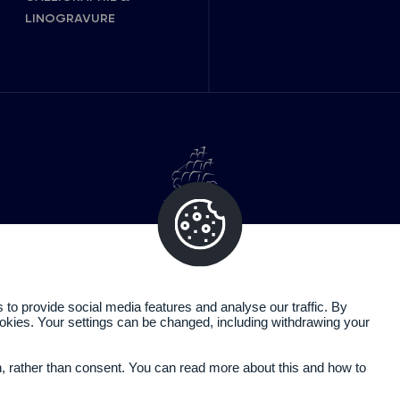
LINOGRAVURE
o provide social media features and analyse our traffic. By
cookies. Your settings can be changed, including withdrawing your
Politique de confidentialité
Mentions légales
n, rather than consent. You can read more about this and how to