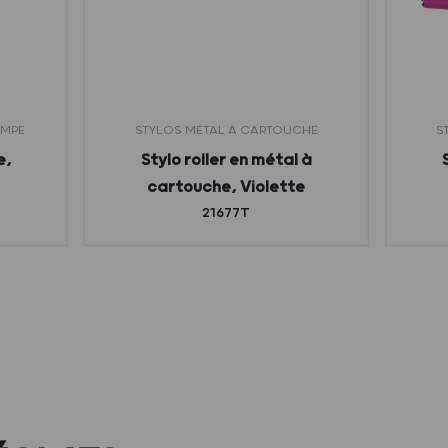
OMPE
STYLOS MÉTAL À CARTOUCHE
S
e,
Stylo roller en métal à
cartouche, Violette
21677T