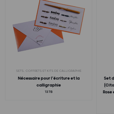
SETS, COFFRETS ET KITS DE CALLIGRAPHIE
Nécessaire pour l’écriture et la
Set 
calligraphie
(Cito
137B
Rose 