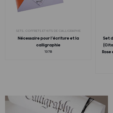
SETS, COFFRETS ET KITS DE CALLIGRAPHIE
Nécessaire pour l’écriture et la
Set 
calligraphie
(Cito
137B
Rose 