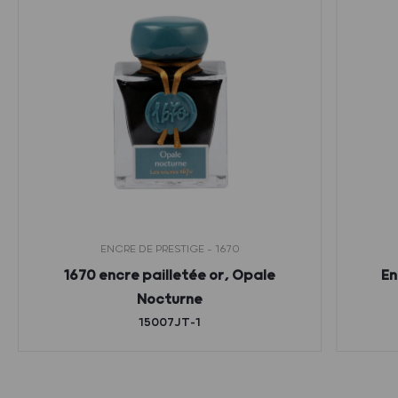
ENCRE DE PRESTIGE - 1670
1670 encre pailletée or, Opale
En
Nocturne
15007JT-1