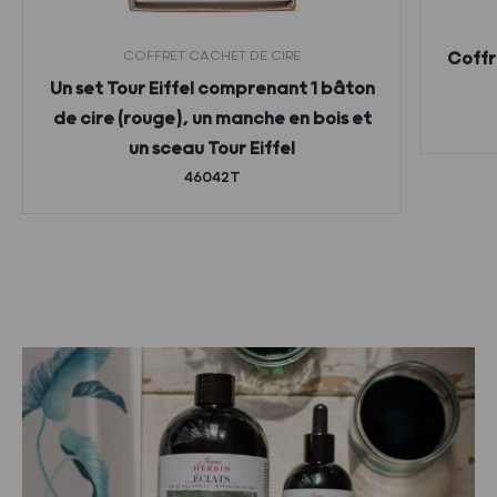
COFFRET CACHET DE CIRE
Coffr
Un set Tour Eiffel comprenant 1 bâton
de cire (rouge), un manche en bois et
un sceau Tour Eiffel
46042T