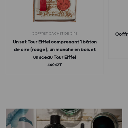
COFFRET CACHET DE CIRE
Coffr
Un set Tour Eiffel comprenant 1 bâton
de cire (rouge), un manche en bois et
un sceau Tour Eiffel
46042T