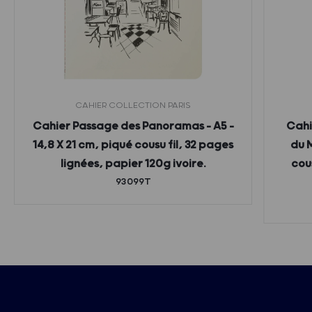
CAHIER COLLECTION PARIS
Cahier Passage des Panoramas – A5 –
Cahi
14,8 X 21 cm, piqué cousu fil, 32 pages
du M
lignées, papier 120g ivoire.
cou
93099T