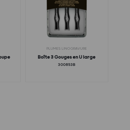
PLUMES LINOGRAVURE
coupe
Boîte 3 Gouges en U large
300853B