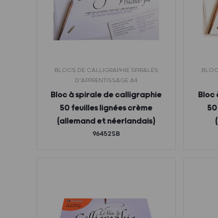
BLOCS DE CALLIGRAPHIE SPIRALÉS
BLOC
D'APPRENTISSAGE A4
Bloc à spirale de calligraphie
Bloc 
50 feuilles lignées crème
50
(allemand et néerlandais)
96452SB