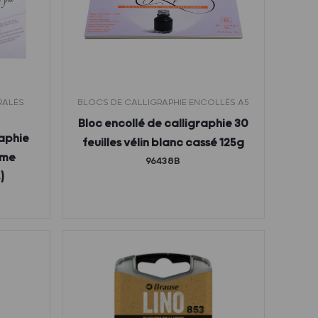
RALÉS
BLOCS DE CALLIGRAPHIE ENCOLLÉS A5
Bloc encollé de calligraphie 30
raphie
feuilles vélin blanc cassé 125g
ème
96438B
)