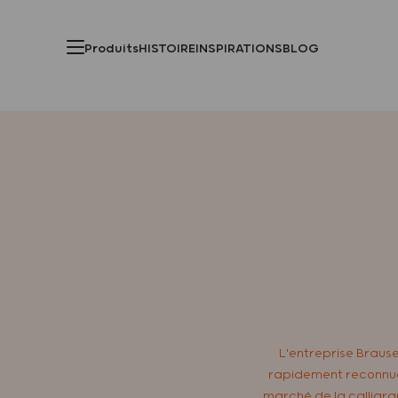
Produits
HISTOIRE
INSPIRATIONS
BLOG
L'entreprise Brause 
rapidement reconnue,
marché de la calligrap