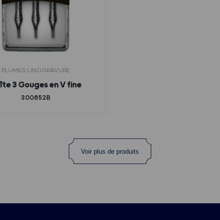
PLUMES LINOGRAVURE
îte 3 Gouges en V fine
300852B
Voir plus de produits