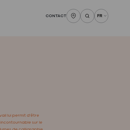
CONTACT
ail lui permit d'être
incontournable sur le
plumes de calligraphie,