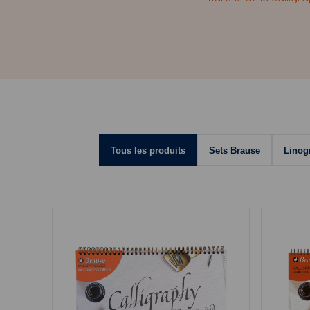
Tous les produits
Sets Brause
Linog