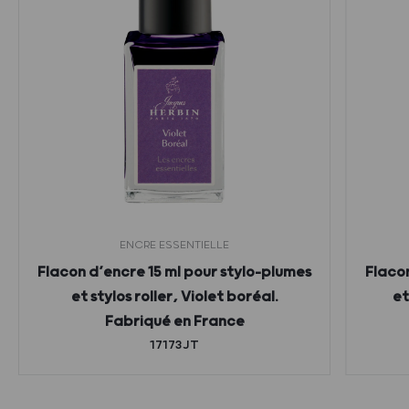
ENCRE ESSENTIELLE
Flacon d’encre 15 ml pour stylo-plumes
Flacon
et stylos roller, Violet boréal.
et
Fabriqué en France
17173JT