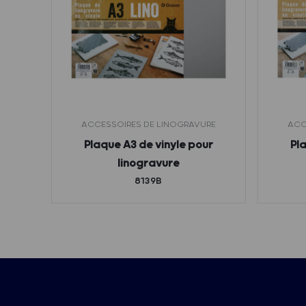
RE
ACCESSOIRES DE LINOGRAVURE
ACC
e 35
Plaque A3 de vinyle pour
Pl
linogravure
8139B