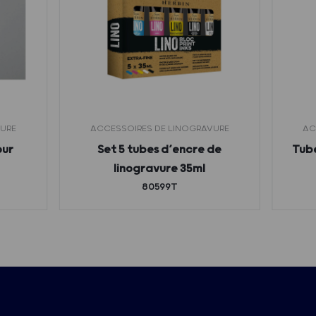
VURE
ACCESSOIRES DE LINOGRAVURE
AC
our
Set 5 tubes d’encre de
Tube
linogravure 35ml
80599T